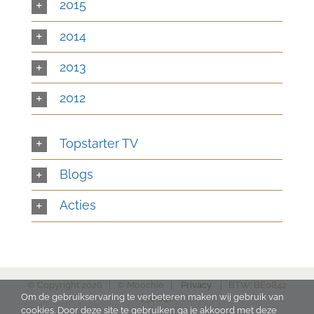
2015
2014
2013
2012
Topstarter TV
Blogs
Acties
© Copyright
2026 | © Moochie |
Privacy
| BTW: BE0842
Om de gebruikservaring te verbeteren maken wij gebruik van
130 046
cookies. Door deze site te gebruiken ga je akkoord met deze