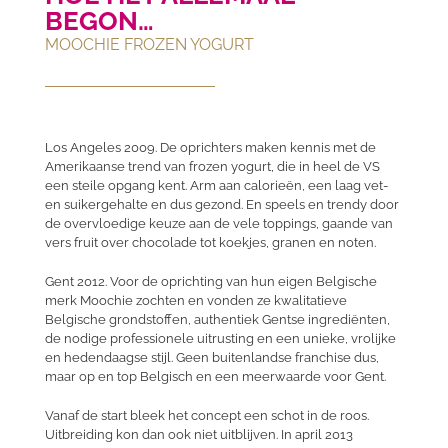
BEGON…
MOOCHIE FROZEN YOGURT
Los Angeles 2009. De oprichters maken kennis met de
Amerikaanse trend van frozen yogurt, die in heel de VS
een steile opgang kent. Arm aan calorieën, een laag vet-
en suikergehalte en dus gezond. En speels en trendy door
de overvloedige keuze aan de vele toppings, gaande van
vers fruit over chocolade tot koekjes, granen en noten.
Gent 2012. Voor de oprichting van hun eigen Belgische
merk Moochie zochten en vonden ze kwalitatieve
Belgische grondstoffen, authentiek Gentse ingrediënten,
de nodige professionele uitrusting en een unieke, vrolijke
en hedendaagse stijl. Geen buitenlandse franchise dus,
maar op en top Belgisch en een meerwaarde voor Gent.
Vanaf de start bleek het concept een schot in de roos.
Uitbreiding kon dan ook niet uitblijven. In april 2013