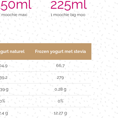
150
ml
225
ml
1 moochie maxi
1 moochie big moo
gurt naturel
Frozen yogurt met stevia
04,9
66,7
39,2
279
,39 g
0,28 g
0%
0%
2,4 g
12,27 g