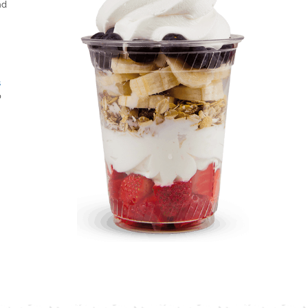
nd
s
o