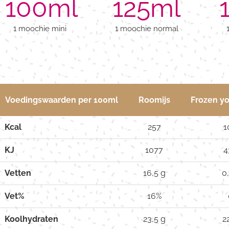
100
ml
125
ml
1 moochie mini
1 moochie normal
Voedingswaarden per 100ml
Roomijs
Frozen yo
Kcal
257
1
KJ
1077
4
Vetten
16,5 g
0
Vet%
16%
Koolhydraten
23,5 g
2