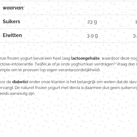
waarvan:
Suikers
23 g
Eiwitten
3,9 g
3
nze frozen yogurt bevat een heel laag
lactosegehalte
, waardoor deze no
actose-intolerantie. Twijfel je of je onze yoghurt kan verdragen? Vraag da
ample om te proeven (op eigen verantwoordelijkheid).
oor de
diabetici
onder onze klanten is het belangrijk om weten dat de ste
ervangt. De naturel frozen yogurt met stevia is daarmee dus geen suikervrij
teeds aanwezig zijn.