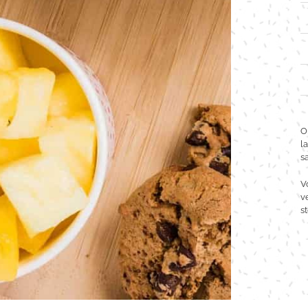
O
l
s
V
v
s