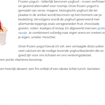
Frozen yogurt – letterlijk bevroren yoghurt – is een verfrisse
en gezond alternatief voor roomijs. Onze frozen yogurt is
gemaakt van verse, magere, biologische yoghurt die ter
plaatse in de winkel wordt bevroren op het moment van je
bestelling. Vervolgens wordt de yoghurt geserveerd met
allerhande toppings zoals versgesneden fruit, chocolade,
granen, noten, koekjes of snoep. En afgewerkt met een
grati
sausje
. Je combineert volledig naar eigen wens en creëert z
je eigen, unieke ‘moochie’.
Onze frozen yogurt bevat 0% vet, een verlaagde dosis suiker,
veel calcium én de nodige levende yoghurtbacteriën die zo
goed zijn voor ons lichaam en ons verteringsstelsel.
 een portie vitamines bovenop.
n heerlijk dessert, een fris ontbijt of een ideale lichte lunch. Genieten